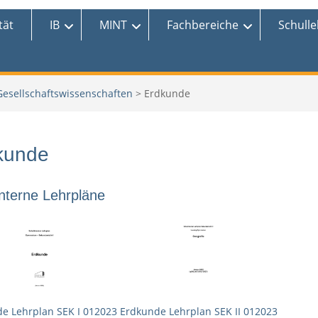
tät
IB
MINT
Fachbereiche
Schull
Gesellschaftswissenschaften
>
Erdkunde
kunde
nterne Lehrpläne
e Lehrplan SEK I 012023
Erdkunde Lehrplan SEK II 012023