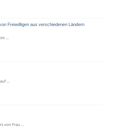
 von Freiwilligen aus verschiedenen Ländern
 im …
 auf …
rs von Frau …