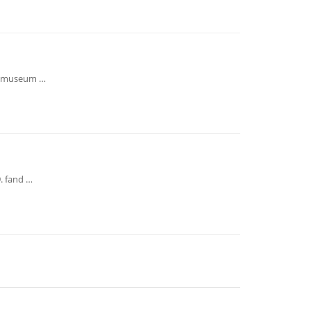
reimuseum …
. fand …