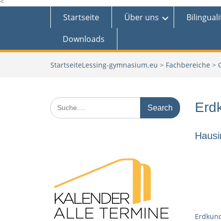
<
Startseite
Über uns
Bilinguali
Downloads
Lessing-gymnasium.eu
>
Fachbereiche
>
Search
Erd
for:
Hausi
Erdkund