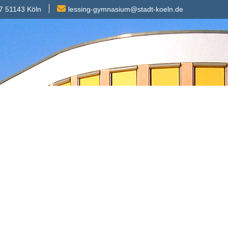
7 51143 Köln
lessing-gymnasium@stadt-koeln.de