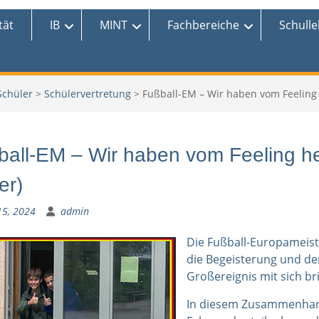
tät
IB
MINT
Fachbereiche
Schull
Schüler
>
Schülervertretung
>
Fußball-EM – Wir haben vom Feeling h
all-EM – Wir haben vom Feeling her
er)
15, 2024
admin
Die Fußball-Europameist
die Begeisterung und de
Großereignis mit sich br
In diesem Zusammenhang