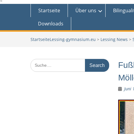
<
Startseite
Über uns
Bilinguali
Downloads
Lessing-gymnasium.eu
>
Lessing News
>
Search
Fußb
for:
Möll
Juni 