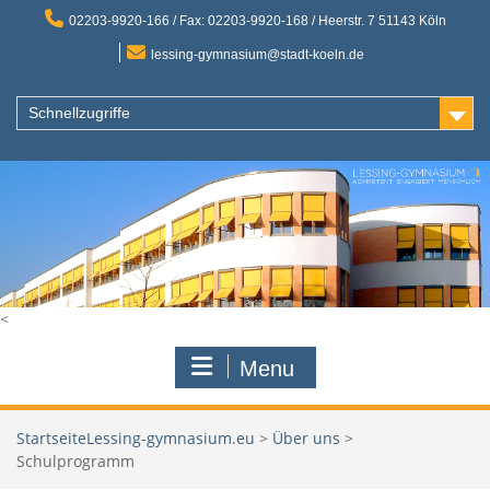
Skip
02203-9920-166 / Fax: 02203-9920-168 / Heerstr. 7 51143 Köln
to
content
lessing-gymnasium@stadt-koeln.de
Schnellzugriffe
<
Menu
Lessing-gymnasium.eu
>
Über uns
>
Schulprogramm