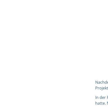
Nachde
Projek
In der 
hatte. 