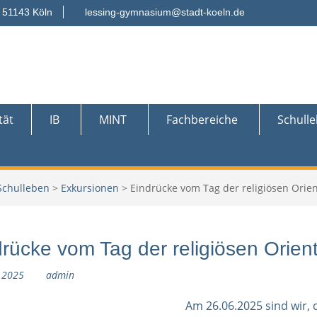
 51143 Köln
lessing-gymnasium@stadt-koeln.de
tät
IB
MINT
Fachbereiche
Schull
Schulleben
>
Exkursionen
>
Eindrücke vom Tag der religiösen Orie
rücke vom Tag der religiösen Orien
, 2025
admin
Am 26.06.2025 sind wir, 