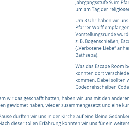
Jahrgangsstufe 9, im Pf
um am Tag der religiöse
Um 8 Uhr haben wir uns
Pfarrer Wolff empfangen
Vorstellungsrunde wurde
z. B. Bogenschießen, Es
(„Verbotene Liebe“ anha
Bathseba).
Was das Escape Room betr
konnten dort verschiede
kommen. Dabei sollten w
Codedrehscheiben Codes 
m wir das geschafft hatten, haben wir uns mit den ander
ten gewidmet haben, wieder zusammengesetzt und eine ku
Pause durften wir uns in der Kirche auf eine kleine Gedanke
Nach dieser tollen Erfahrung konnten wir uns für ein weiter