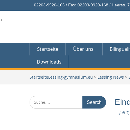
Skip
02203-9920-166 / Fax: 02203-9920-168 / Heerstr. 7
to
content
<
Startseite
Über uns
Bilinguali
Downloads
Lessing-gymnasium.eu
>
Lessing News
>
Search
Eind
for:
Juli 7