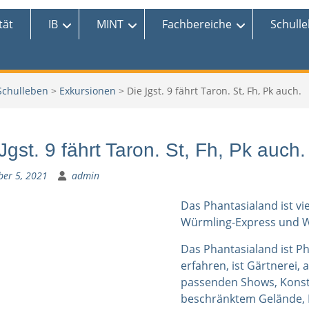
tät
IB
MINT
Fachbereiche
Schull
Schulleben
>
Exkursionen
>
Die Jgst. 9 fährt Taron. St, Fh, Pk auch.
Jgst. 9 fährt Taron. St, Fh, Pk auch.
ber 5, 2021
admin
Das Phantasialand ist vi
Würmling-Express und W
Das Phantasialand ist Ph
erfahren, ist Gärtnerei
passenden Shows, Konst
beschränktem Gelände, M