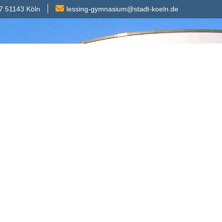
7 51143 Köln
lessing-gymnasium@stadt-koeln.de