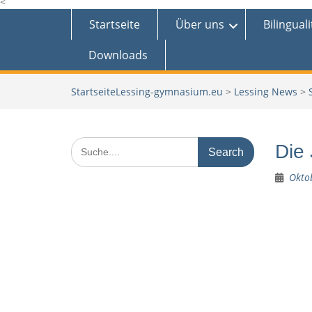
<
Startseite
Über uns
Bilinguali
Downloads
Lessing-gymnasium.eu
>
Lessing News
>
Search
Die 
for:
Okto